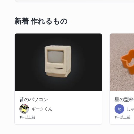
新着 作れるもの
昔のパソコン
星の型枠
ギークくん
に
1年以上前
1年以上前