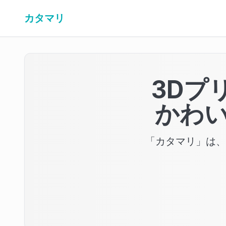
カタマリ
3Dプ
かわ
「カタマリ」は、